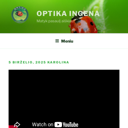
Eiti
prie
OPTIKA INGENA
turinio
Matyk pasaulį aiškiau!
Meniu
PASKELBTA
5 BIRŽELIO, 2025
KAROLINA