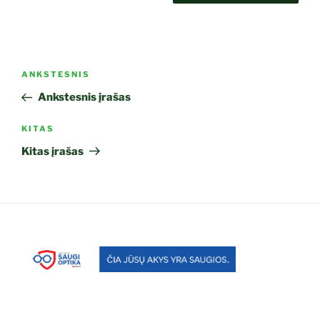
Navigacija
Ankstesnis
ANKSTESNIS
tarp
įrašas
Ankstesnis įrašas
įrašų
Kitas
KITAS
įrašas
Kitas įrašas