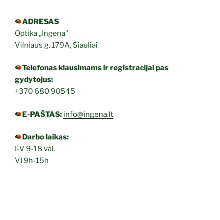
ADRESAS
Optika „Ingena”
Vilniaus g. 179A, Šiauliai
Telefonas klausimams ir registracijai pas
gydytojus:
+370 680 90545
E-PAŠTAS:
info@ingena.lt
Darbo laikas:
I-V 9-18 val.
VI 9h-15h